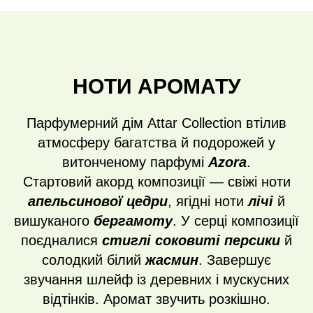
НОТИ АРОМАТУ
Парфумерний дім Attar Collection втілив
атмосферу багатства й подорожей у
витонченому парфумі
Azora
.
Стартовий акорд композиції — свіжі ноти
апельсинової цедри
, ягідні ноти
лічі
й
вишуканого
бергамоту
. У серці композиції
поєдналися
стиглі соковиті персики
й
солодкий білий
жасмин
. Завершує
звучання шлейф із деревних і мускусних
відтінків. Аромат звучить розкішно.