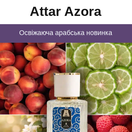
Attar Azora
Освіжаюча арабська новинка