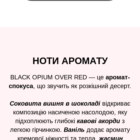
НОТИ АРОМАТУ
BLACK OPIUM OVER RED — це
аромат-
спокуса
, що звучить як розкішний десерт.
Соковита вишня в шоколаді
відкриває
композицію насиченою насолодою, яку
підхоплюють глибокі
кавові акорди
з
легкою гірчинкою.
Ваніль
додає аромату
кремової ніжності та тепла,
жасмин