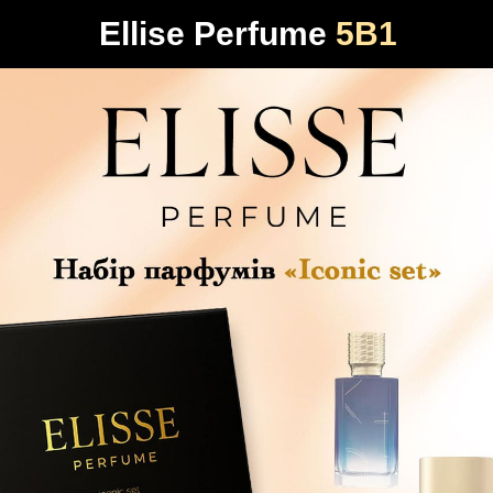
Ellise Perfume
5В1