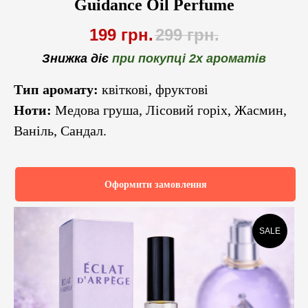
Guidance Oil Perfume
199
грн.
299
грн.
Знижка діє
при покупці 2х ароматів
Тип аромату:
квіткові, фруктові
Ноти:
Медова груша, Лісовий горіх, Жасмин,
Ваніль, Сандал.
Оформити замовлення
SALE