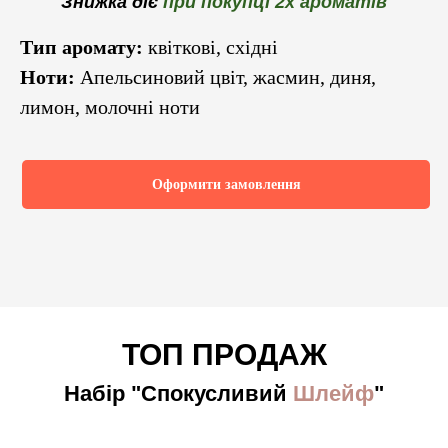
Знижка діє
при покупці 2х ароматів
Тип аромату:
квіткові, східні
Ноти:
Апельсиновий цвіт, жасмин, диня,
лимон, молочні ноти
Оформити замовлення
ТОП ПРОДАЖ
Набір "Спокусливий
Шлейф
"