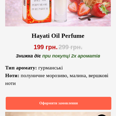
Hayati Oil Perfume
199
грн.
299
грн.
Знижка діє
при покупці 2х ароматів
Тип аромату:
гурманські
Ноти:
полуничне морозиво, малина, вершкові
ноти
Оформити замовлення