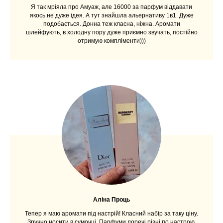
Я так мріяла про Амуаж, але 16000 за парфум віддавати
якось не дуже ідея. А тут знайшла альернативу 1в1. Дуже
подобається. Донна теж класна, ніжна. Аромати
шлейфують, в холодну пору дуже приємно звучать, постійно
отримую компліменти)))
Аліна Проць
Тепер я маю аромати під настрій! Класний набір за таку ціну.
Зручно носити в сумочці. Парфуми доречі різні по настрою.