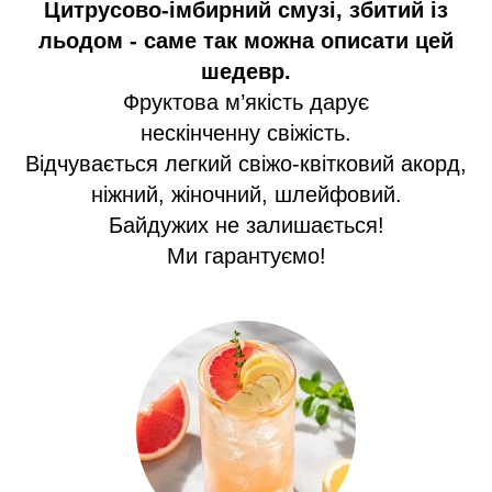
Цитрусово-імбирний смузі, збитий із
льодом - саме так можна описати цей
шедевр.
Фруктова м’якість дарує
нескінченну свіжість.
Відчувається легкий свіжо-квітковий акорд,
ніжний, жіночний, шлейфовий.
Байдужих не залишається!
Ми гарантуємо!